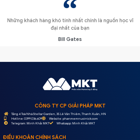
Những khách hàng khó tính nhất chính là nguồn học vĩ
đại nhất của bạn
Bill Gates
CÔNG TY CP GIẢI PHÁP MKT
Tầng 4 Toà Nhà Stellar Garden, 35 Lê Văn Thiêm, Thanh Xuân, HN
Hotline: 0399.036.609
Website: phanmemnuoinick.com
Telegram: Minh Khải MKT
Whatsapp: Minh Khải MKT
ĐIỀU KHOẢN CHÍNH SÁCH