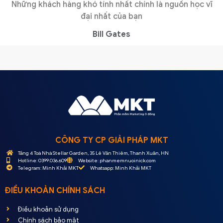
Những khách hàng khó tính nhất chính là nguồn học vĩ
đại nhất của bạn
Bill Gates
CÔNG TY CP GIẢI PHÁP MKT
Tầng 4 Toà Nhà Stellar Garden, 35 Lê Văn Thiêm, Thanh Xuân, HN
Hotline: 0399.036.609
Website: phanmemnuoinick.com
Telegram: Minh Khải MKT
Whatsapp: Minh Khải MKT
ĐIỀU KHOẢN CHÍNH SÁCH
Điều khoản sử dụng
Chính sách bảo mật