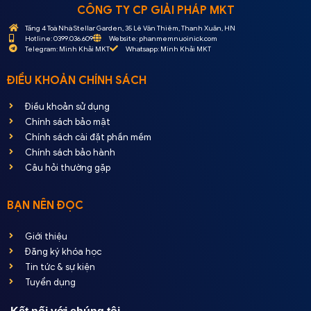
CÔNG TY CP GIẢI PHÁP MKT
Tầng 4 Toà Nhà Stellar Garden, 35 Lê Văn Thiêm, Thanh Xuân, HN
Hotline: 0399.036.609
Website: phanmemnuoinick.com
Telegram: Minh Khải MKT
Whatsapp: Minh Khải MKT
ĐIỀU KHOẢN CHÍNH SÁCH
Điều khoản sử dụng
Chính sách bảo mật
Chính sách cài đặt phần mềm
Chính sách bảo hành
Câu hỏi thường gặp
BẠN NÊN ĐỌC
Giới thiệu
Đăng ký khóa học
Tin tức & sự kiện
Tuyển dụng