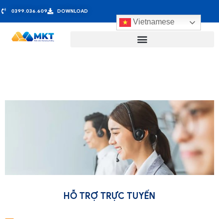
0399.036.609
DOWNLOAD
Vietnamese
HỖ TRỢ TRỰC TUYẾN