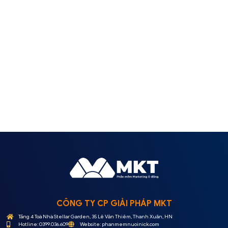
CÔNG TY CP GIẢI PHÁP MKT
Tầng 4 Toà Nhà Stellar Garden, 35 Lê Văn Thiêm, Thanh Xuân, HN
Hotline: 0399.036.609
Website: phanmemnuoinick.com