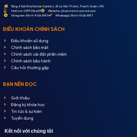
Tầng 4 Toà Nhà Stellar Garden, 35 Lê Văn Thiêm, Thanh Xuân, HN
Hotline: 0399.036.609
Website: phanmemnuoinick.com
Telegram: Minh Khải MKT
Whatsapp: Minh Khải MKT
ĐIỀU KHOẢN CHÍNH SÁCH
Điều khoản sử dụng
Chính sách bảo mật
Chính sách cài đặt phần mềm
Chính sách bảo hành
Câu hỏi thường gặp
BẠN NÊN ĐỌC
Giới thiệu
Đăng ký khóa học
Tin tức & sự kiện
Tuyển dụng
Kết nối với chúng tôi