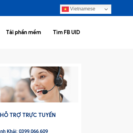
Vietnamese
Tải phần mềm
Tìm FB UID
HỖ TRỢ TRỰC TUYẾN
inh Khải: 0399.066.609