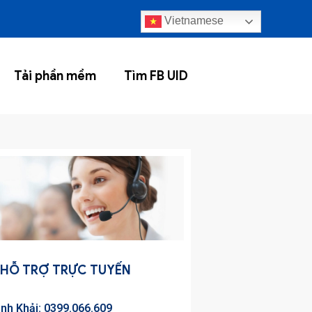
Vietnamese
Tải phần mềm
Tìm FB UID
HỖ TRỢ TRỰC TUYẾN
inh Khải: 0399.066.609