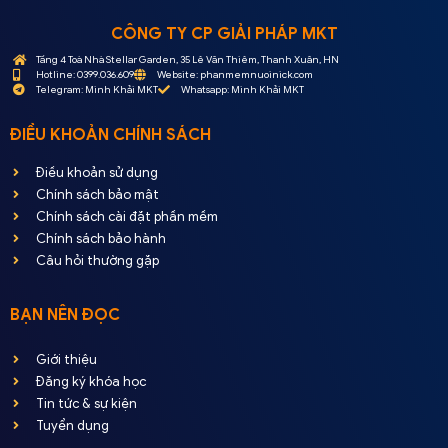
CÔNG TY CP GIẢI PHÁP MKT
Tầng 4 Toà Nhà Stellar Garden, 35 Lê Văn Thiêm, Thanh Xuân, HN
Hotline: 0399.036.609
Website: phanmemnuoinick.com
Telegram: Minh Khải MKT
Whatsapp: Minh Khải MKT
ĐIỀU KHOẢN CHÍNH SÁCH
Điều khoản sử dụng
Chính sách bảo mật
Chính sách cài đặt phần mềm
Chính sách bảo hành
Câu hỏi thường gặp
BẠN NÊN ĐỌC
Giới thiệu
Đăng ký khóa học
Tin tức & sự kiện
Tuyển dụng