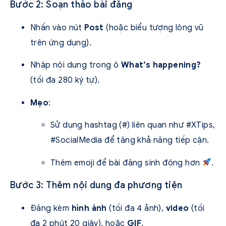
Bước 2: Soạn thảo bài đăng
Nhấn vào nút
Post
(hoặc biểu tượng lông vũ
trên ứng dụng).
Nhập nội dung trong ô
What’s happening?
(tối đa 280 ký tự).
Mẹo
:
Sử dụng hashtag (#) liên quan như #XTips,
#SocialMedia để tăng khả năng tiếp cận.
Thêm emoji để bài đăng sinh động hơn
.
Bước 3: Thêm nội dung đa phương tiện
Đăng kèm
hình ảnh
(tối đa 4 ảnh),
video
(tối
đa 2 phút 20 giây), hoặc
GIF
.