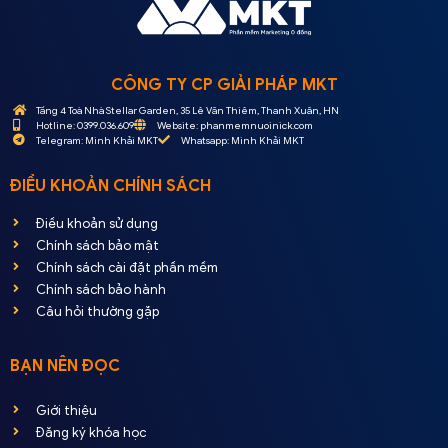
CÔNG TY CP GIẢI PHÁP MKT
Tầng 4 Toà Nhà Stellar Garden, 35 Lê Văn Thiêm, Thanh Xuân, HN
Hotline: 0399.036.609
Website: phanmemnuoinick.com
Telegram: Minh Khải MKT
Whatsapp: Minh Khải MKT
ĐIỀU KHOẢN CHÍNH SÁCH
Điều khoản sử dụng
Chính sách bảo mật
Chính sách cài đặt phần mềm
Chính sách bảo hành
Câu hỏi thường gặp
BẠN NÊN ĐỌC
Giới thiệu
Đăng ký khóa học