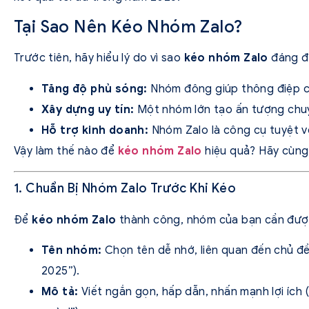
Tại Sao Nên Kéo Nhóm Zalo?
Trước tiên, hãy hiểu lý do vì sao
kéo nhóm Zalo
đáng đ
Tăng độ phủ sóng:
Nhóm đông giúp thông điệp c
Xây dựng uy tín:
Một nhóm lớn tạo ấn tượng chuyê
Hỗ trợ kinh doanh:
Nhóm Zalo là công cụ tuyệt vờ
Vậy làm thế nào để
kéo nhóm Zalo
hiệu quả? Hãy cùng
1. Chuẩn Bị Nhóm Zalo Trước Khi Kéo
Để
kéo nhóm Zalo
thành công, nhóm của bạn cần được
Tên nhóm:
Chọn tên dễ nhớ, liên quan đến chủ đề
2025”).
Mô tả:
Viết ngắn gọn, hấp dẫn, nhấn mạnh lợi ích 