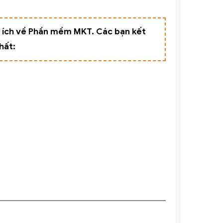
u ích về Phần mềm MKT. Các bạn kết
hất: