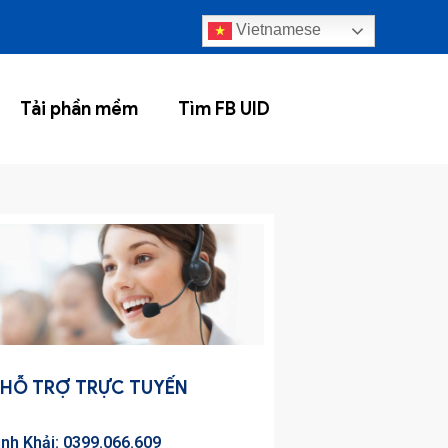
Vietnamese
Tải phần mềm
Tìm FB UID
HỖ TRỢ TRỰC TUYẾN
inh Khải: 0399.066.609