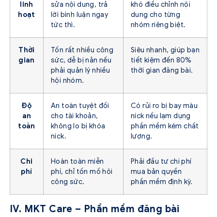
linh
sửa nội dung, trả
khó điều chỉnh nội
hoạt
lời bình luận ngay
dung cho từng
tức thì.
nhóm riêng biệt.
Thời
Tốn rất nhiều công
Siêu nhanh, giúp bạn
gian
sức, dễ bị nản nếu
tiết kiệm đến 80%
phải quản lý nhiều
thời gian đăng bài.
hội nhóm.
Độ
An toàn tuyệt đối
Có rủi ro bị bay màu
an
cho tài khoản,
nick nếu lạm dụng
toàn
không lo bị khóa
phần mềm kém chất
nick.
lượng.
Chi
Hoàn toàn miễn
Phải đầu tư chi phí
phí
phí, chỉ tốn mồ hôi
mua bản quyền
công sức.
phần mềm định kỳ.
IV. MKT Care – Phần mềm đăng bài