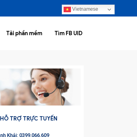
Vietnamese
Tải phần mềm
Tìm FB UID
HỖ TRỢ TRỰC TUYẾN
inh Khải: 0399.066.609