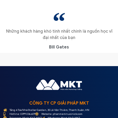
Những khách hàng khó tính nhất chính là nguồn học vĩ
đại nhất của bạn
Bill Gates
CÔNG TY CP GIẢI PHÁP MKT
Tầng 4 Toà Nhà Stellar Garden, 35 Lê Văn Thiêm, Thanh Xuân, HN
Hotline: 0399.036.609
Website: phanmemnuoinick.com
Telegram: Minh Khải MKT
Whatsapp: Minh Khải MKT