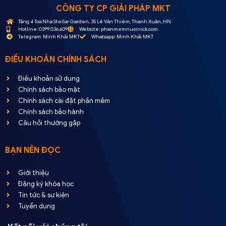
CÔNG TY CP GIẢI PHÁP MKT
Tầng 4 Toà Nhà Stellar Garden, 35 Lê Văn Thiêm, Thanh Xuân, HN
Hotline: 0399.036.609
Website: phanmemnuoinick.com
Telegram: Minh Khải MKT
Whatsapp: Minh Khải MKT
ĐIỀU KHOẢN CHÍNH SÁCH
Điều khoản sử dụng
Chính sách bảo mật
Chính sách cài đặt phần mềm
Chính sách bảo hành
Câu hỏi thường gặp
BẠN NÊN ĐỌC
Giới thiệu
Đăng ký khóa học
Tin tức & sự kiện
Tuyển dụng