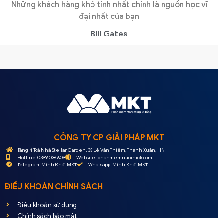
Những khách hàng khó tính nhất chính là nguồn học vĩ
đại nhất của bạn
Bill Gates
CÔNG TY CP GIẢI PHÁP MKT
Tầng 4 Toà Nhà Stellar Garden, 35 Lê Văn Thiêm, Thanh Xuân, HN
Hotline: 0399.036.609
Website: phanmemnuoinick.com
Telegram: Minh Khải MKT
Whatsapp: Minh Khải MKT
ĐIỀU KHOẢN CHÍNH SÁCH
Điều khoản sử dụng
Chính sách bảo mật