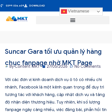
0399.036.609
DOWNLOAD
Vietnamese
Suncar Gara tối ưu quản lý hàng
chục fanpage nhờ MKT Page
By
Content MKT
27/05/2026
No Comments
Với các đơn vị kinh doanh dịch vụ ô tô có nhiều chi
nhánh, Facebook là một kênh quan trọng để duy trì
tương tác với khách hàng, cập nhật dịch vụ và tăng
độ nhận diện thương hiệu. Tuy nhiên, khi số lượng
fanpage ngày càng nhiều, việc đăng bài, phản hồi tin