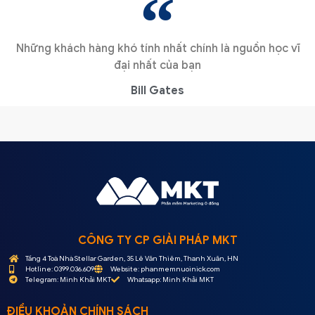
Những khách hàng khó tính nhất chính là nguồn học vĩ
đại nhất của bạn
Bill Gates
CÔNG TY CP GIẢI PHÁP MKT
Tầng 4 Toà Nhà Stellar Garden, 35 Lê Văn Thiêm, Thanh Xuân, HN
Hotline: 0399.036.609
Website: phanmemnuoinick.com
Telegram: Minh Khải MKT
Whatsapp: Minh Khải MKT
ĐIỀU KHOẢN CHÍNH SÁCH