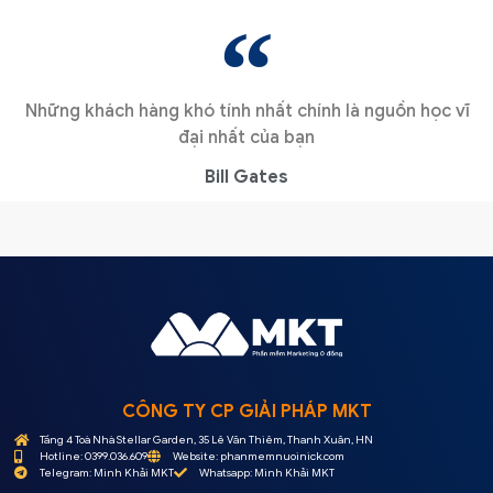
Những khách hàng khó tính nhất chính là nguồn học vĩ
đại nhất của bạn
Bill Gates
CÔNG TY CP GIẢI PHÁP MKT
Tầng 4 Toà Nhà Stellar Garden, 35 Lê Văn Thiêm, Thanh Xuân, HN
Hotline: 0399.036.609
Website: phanmemnuoinick.com
Telegram: Minh Khải MKT
Whatsapp: Minh Khải MKT