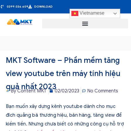
0399.036.609
DOWNLOAD
Vietnamese
MKT Software – Phần mềm tăng
view youtube trên máy tính hiệu
quả nhất 2023
By
Content MKT
02/02/2023
No Comments
Bạn muốn xây dựng kênh youtube dành cho mục
đích quảng bá thương hiệu, bán hàng, tăng view để
kiếm tiền. Nhưng chưa biết có những công cụ hỗ trợ