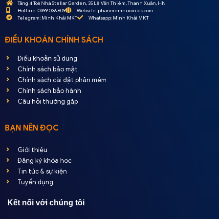
Tầng 4 Toà Nhà Stellar Garden, 35 Lê Văn Thiêm, Thanh Xuân, HN
Hotline: 0399.036.609
Website: phanmemnuoinick.com
Telegram: Minh Khải MKT
Whatsapp: Minh Khải MKT
ĐIỀU KHOẢN CHÍNH SÁCH
Điều khoản sử dụng
Chính sách bảo mật
Chính sách cài đặt phần mềm
Chính sách bảo hành
Câu hỏi thường gặp
BẠN NÊN ĐỌC
Giới thiệu
Đăng ký khóa học
Tin tức & sự kiện
Tuyển dụng
Kết nối với chúng tôi