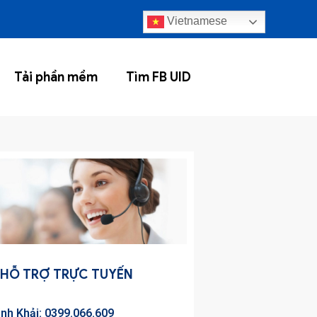
Vietnamese
Tải phần mềm
Tìm FB UID
HỖ TRỢ TRỰC TUYẾN
inh Khải: 0399.066.609