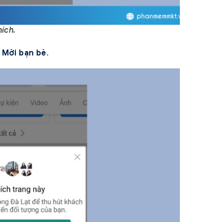
ích.
n
Mời bạn bè
.