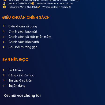
Hotline: 0399.036.609
Website: phanmemnuoinick.com
Telegram: Minh Khải MKT
Whatsapp: Minh Khải MKT
ĐIỀU KHOẢN CHÍNH SÁCH
Điều khoản sử dụng
Chính sách bảo mật
Chính sách cài đặt phần mềm
Chính sách bảo hành
Câu hỏi thường gặp
BẠN NÊN ĐỌC
Giới thiệu
Đăng ký khóa học
Tin tức & sự kiện
Tuyển dụng
Kết nối với chúng tôi