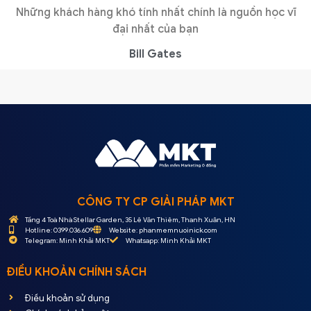
Những khách hàng khó tính nhất chính là nguồn học vĩ
đại nhất của bạn
Bill Gates
CÔNG TY CP GIẢI PHÁP MKT
Tầng 4 Toà Nhà Stellar Garden, 35 Lê Văn Thiêm, Thanh Xuân, HN
Hotline: 0399.036.609
Website: phanmemnuoinick.com
Telegram: Minh Khải MKT
Whatsapp: Minh Khải MKT
ĐIỀU KHOẢN CHÍNH SÁCH
Điều khoản sử dụng