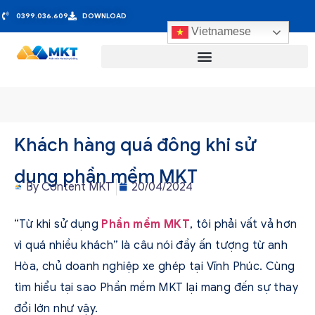
0399.036.609
DOWNLOAD
Vietnamese
Khách hàng quá đông khi sử
dụng phần mềm MKT
By
Content MKT
20/04/2024
“Từ khi sử dụng
Phần mềm MKT
, tôi phải vất vả hơn
vì quá nhiều khách” là câu nói đầy ấn tượng từ anh
Hòa, chủ doanh nghiệp xe ghép tại Vĩnh Phúc. Cùng
tìm hiểu tại sao Phần mềm MKT lại mang đến sự thay
đổi lớn như vậy.