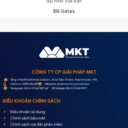
đại nhất của bạn
Bill Gates
CÔNG TY CP GIẢI PHÁP MKT
Tầng 4 Toà Nhà Stellar Garden, 35 Lê Văn Thiêm, Thanh Xuân, HN
Hotline: 0399.036.609
Website: phanmemnuoinick.com
Telegram: Minh Khải MKT
Whatsapp: Minh Khải MKT
ĐIỀU KHOẢN CHÍNH SÁCH
Điều khoản sử dụng
Chính sách bảo mật
Chính sách cài đặt phần mềm