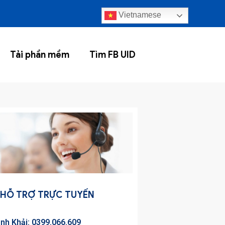
Vietnamese
Tải phần mềm
Tìm FB UID
HỖ TRỢ TRỰC TUYẾN
inh Khải: 0399.066.609