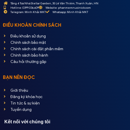
Tầng 4 Toà Nhà Stellar Garden, 35 Lê Văn Thiêm, Thanh Xuân, HN
Hotline: 0399.036.609
Website: phanmemnuoinick.com
Telegram: Minh Khải MKT
Whatsapp: Minh Khải MKT
ĐIỀU KHOẢN CHÍNH SÁCH
Điều khoản sử dụng
Chính sách bảo mật
Chính sách cài đặt phần mềm
Chính sách bảo hành
Câu hỏi thường gặp
BẠN NÊN ĐỌC
Giới thiệu
Đăng ký khóa học
Tin tức & sự kiện
Tuyển dụng
Kết nối với chúng tôi