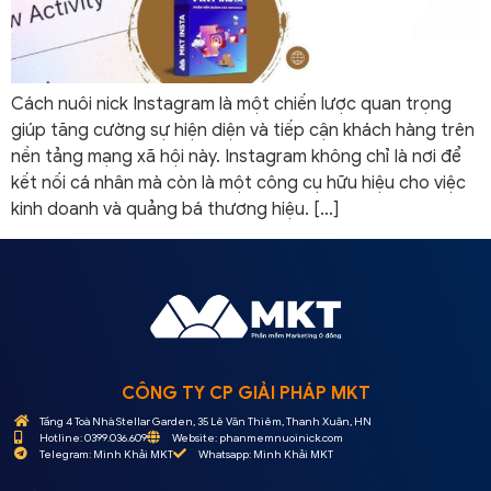
Cách nuôi nick Instagram là một chiến lược quan trọng
giúp tăng cường sự hiện diện và tiếp cận khách hàng trên
nền tảng mạng xã hội này. Instagram không chỉ là nơi để
kết nối cá nhân mà còn là một công cụ hữu hiệu cho việc
kinh doanh và quảng bá thương hiệu. […]
CÔNG TY CP GIẢI PHÁP MKT
Tầng 4 Toà Nhà Stellar Garden, 35 Lê Văn Thiêm, Thanh Xuân, HN
Hotline: 0399.036.609
Website: phanmemnuoinick.com
Telegram: Minh Khải MKT
Whatsapp: Minh Khải MKT