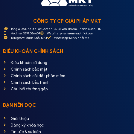
CÔNG TY CP GIẢI PHÁP MKT
Tầng 4 Toà Nhà Stellar Garden, 35 Lê Văn Thiêm, Thanh Xuân, HN
Hotline: 0399.036.609
Website: phanmemnuoinick.com
Telegram: Minh Khải MKT
Whatsapp: Minh Khải MKT
ĐIỀU KHOẢN CHÍNH SÁCH
Điều khoản sử dụng
Chính sách bảo mật
Chính sách cài đặt phần mềm
Chính sách bảo hành
Câu hỏi thường gặp
BẠN NÊN ĐỌC
Giới thiệu
Đăng ký khóa học
Tin tức & sự kiện