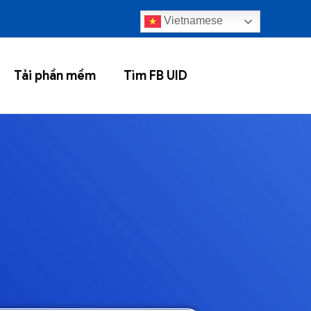
Vietnamese
Tải phần mềm
Tìm FB UID