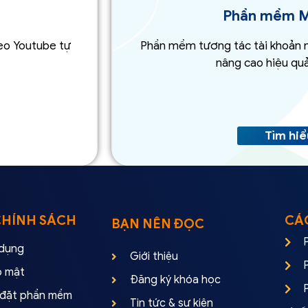
Phần mềm M
eo Youtube tự
Phần mềm tương tác tài khoản n
nâng cao hiệu quả,
Tìm hi
CHÍNH SÁCH
CÁ
BẠN NÊN ĐỌC
 dụng
Giới thiệu
o mật
Đăng ký khóa học
i đặt phần mềm
Tin tức & sự kiện